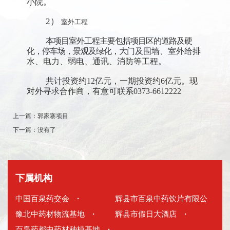
小院
。
2）
室外工程
本项目室外工程主要包括项目区的道路及硬
化，停车场，景观及绿化，大
门及围墙、室外给排
水、电力、弱电、通讯、消防等工程。
共计投资约12亿元，一期投资约6亿元。现
对外寻求合作商，有意可联系0373-6612222
上一篇：
郭家寨项目
下一篇：
没有了
下属机构
中国百泉药交会
·
辉县市百泉中药饮片有限公
豫北中药材物流基地
·
司
辉县市假日大酒店
·
·
百泉药都中药材种植基地
·