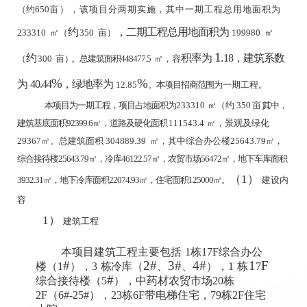
（约
650
亩）
，该项目分两期实施，其中一期工程总用地面积为
约
，二期工程总用地面积为
233310
㎡
（
350
亩）
199980
㎡
1.
约
积率为
18
，建筑系数
（
300
亩
）
。总建筑面积448477.5
㎡，容
%
%
为
40.44
，绿地率为
12.85
。本项目招商范围
为一期工程。
本项目为一期工程，项目占地面积为
233310
㎡
（
约
350
亩
），
其中，
建筑基底面积92399.6
㎡
，道路及硬化面积
111543.4
㎡，
景观及绿化
29367
㎡。总建筑面积
304889.39
㎡，其中综合办公楼25643.79
㎡，
综合接待楼25643.79㎡，冷库46122.57㎡，农贸市场56472㎡，地下车库面积
（1）
3932.31㎡，地下冷库面积22074.93㎡，住宅面积125000㎡。
建设内
容
1）
建筑工程
本项目建筑工程主要包括
1栋17F综合办公
#
2#
3#
4#
1
F
楼（1
），
3
栋冷
库（
、
、
），
1
栋
7
#
综合接待楼
（5
）
，中药材农贸市场
20
栋
2F
（
6#-25#
），
23
栋
6F
带电梯住宅，
79
栋
2F
住宅