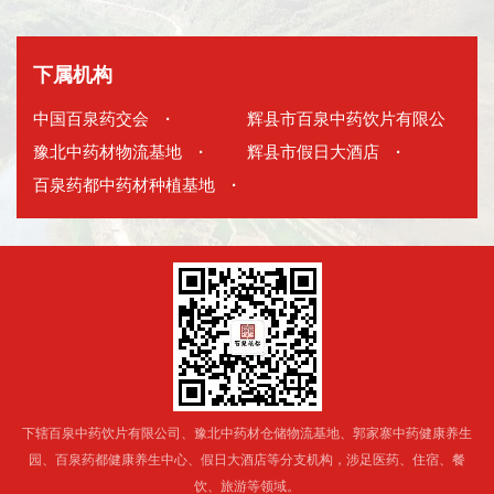
下属机构
中国百泉药交会
·
辉县市百泉中药饮片有限公
豫北中药材物流基地
·
司
辉县市假日大酒店
·
·
百泉药都中药材种植基地
·
下辖百泉中药饮片有限公司、豫北中药材仓储物流基地、郭家寨中药健康养生
园、百泉药都健康养生中心、假日大酒店等分支机构，涉足医药、住宿、餐
饮、旅游等领域。