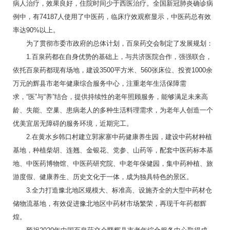
病人治疗，效果良好，住院时间少于西医治疗。全国新冠肺炎确诊病
例中，有74187人使用了中医药，临床疗效观察显示，中医药总有效
率达90%以上。
为了贯彻市委市政府的总体计划，百泉药交会制定了发展规划：
1.百泉药都在自身优势的基础上，与共济医院合作，强强联合，
依托百泉药都现有场地，建设3500平方米、560张床位、投资1000余
万元的辉县市老年健康综合服务中心，注重老年生活保障需
求，“医”与“养”结合，提供持续性的老年照顾服务，能够满足未来高
龄、失能、空巢、患病老人的多种生活料理需求，为老年人创造一个
优美宜居无障碍的服务环境，近期完工。
2.在黄水乡韩口村建立郭家寨中药健康养生园，建设中药材种植
基地，种植柴胡、连翘、金银花、党参、山药等，配套中医药标本基
地、中医药博物馆、中医药研究院、中老年保健园，集中药种植、旅
游度假、健康养生、历史文化于一体，成为独具特色的景区。
3.全力打造豫北地区规模大、标准高、设施齐全的大型中药材仓
储物流基地，有效促进豫北地区中药材市场繁荣，再现千年药都辉
煌。