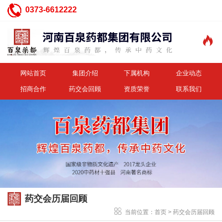
0373-6612222

网站首页
集团介绍
下属机构
企业动态
招商合作
药交会回顾
资质荣誉
联系我们
药交会历届回顾
当前位置：
首页
>
药交会历届回顾