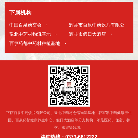
下属机构
中国百泉药交会
·
辉县市百泉中药饮片有限公
豫北中药材物流基地
·
司
辉县市假日大酒店
·
·
百泉药都中药材种植基地
·
下辖百泉中药饮片有限公司、豫北中药材仓储物流基地、郭家寨中药健康养生
园、百泉药都健康养生中心、假日大酒店等分支机构，涉足医药、住宿、餐
饮、旅游等领域。
咨询热线：0373-6612222