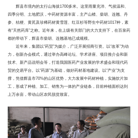
辉县市境内的太行山海拔1700多米。这里雨量充沛、气侯温和、
四季分明、土地肥沃，中药材资源丰富，主产山楂、柴胡、连翘、丹
参、桔梗、黄芪及珍稀药材黄雪莲、红豆杉等野生中药材1017种，素
有“天然药库”之称。近年来，在上级有关部门的大力支持下，在百泉药
都的带动下，辉县市柴胡、连翘基地已成规模。
近年来，集团以“药贸”为媒介，广泛开展招商引资。以“改革”为动
力，创新办会模式，通过举办高峰论坛、学术讲座、项目推介会和新
技术、新产品说明会等，打造我国医药产业发展的学术盛会和现代药
贸的交易平台。以“药源”为基础，做好药材基地建设。以“产业”为支
撑，凭借辉县市70%的山区优势，大力发展中药材种植，实施饮片加
工，形成了种植、加工、销售为一体的产业链条，目前种植面积达到
上万余亩，带动山区农民脱贫致富。