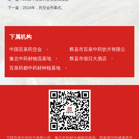
下一篇：
2014年，药交会开幕式。
下属机构
中国百泉药交会
·
辉县市百泉中药饮片有限公
豫北中药材物流基地
·
司
辉县市假日大酒店
·
·
百泉药都中药材种植基地
·
下辖百泉中药饮片有限公司、豫北中药材仓储物流基地、郭家寨中药健康养生